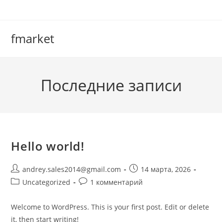
Перейти
к
содержимому
fmarket
Последние записи
Hello world!
Автор
Запись
andrey.sales2014@gmail.com
14 марта, 2026
записи:
опубликована:
Рубрика
Комментарии
Uncategorized
1 комментарий
записи:
к
записи:
Welcome to WordPress. This is your first post. Edit or delete
it, then start writing!