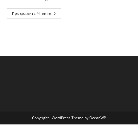
Hello
Продолжить Чтение
World!
Copyright - WordPress Theme by OceanWP